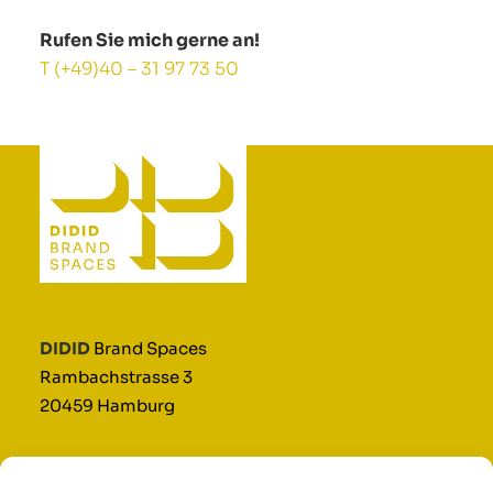
Rufen Sie mich gerne an!
T (+49)40 – 31 97 73 50
DIDID
Brand Spaces
Rambachstrasse 3
20459 Hamburg
info@didid.de