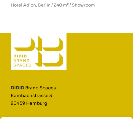
Hotel Adlon, Berlin / 240 m² / Showroom
DIDID
Brand Spaces
Rambachstrasse 3
20459 Hamburg
info@didid.de
T (+49)40 – 31 97 73 50