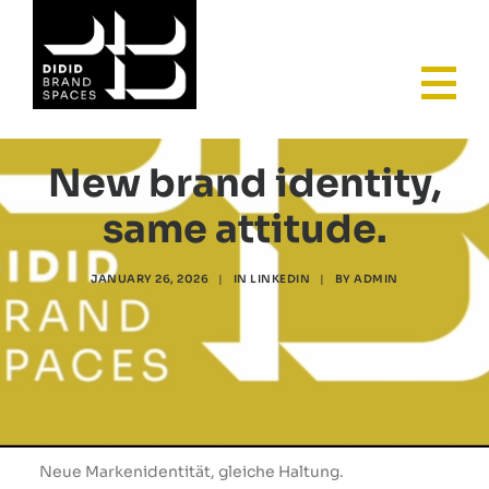
HOME
New brand identity,
same attitude.
JANUARY 26, 2026
|
IN
LINKEDIN
|
BY
ADMIN
AGENCY
Neue Markenidentität, gleiche Haltung.