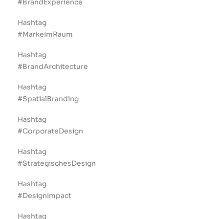
#BrandExperience
Hashtag
#MarkeImRaum
Hashtag
#BrandArchitecture
Hashtag
#SpatialBranding
Hashtag
#CorporateDesign
Hashtag
#StrategischesDesign
Hashtag
#DesignImpact
Hashtag