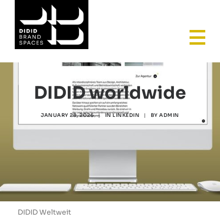
HOME
DIDID worldwide
JANUARY 28, 2026
|
IN
LINKEDIN
|
BY
ADMIN
AGENCY
DIDID Weltweit