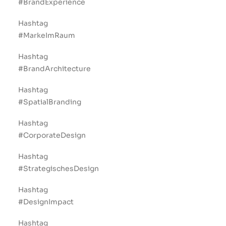
#BrandExperience
Hashtag
#MarkeImRaum
Hashtag
#BrandArchitecture
Hashtag
#SpatialBranding
Hashtag
#CorporateDesign
Hashtag
#StrategischesDesign
Hashtag
#DesignImpact
Hashtag